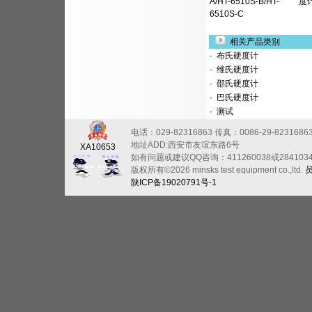
A/HT-6510S-B/HT-
度
6510S-C
相关产品类别
·
布氏硬度计
·
维氏硬度计
·
邵氏硬度计
·
巴氏硬度计
·
测试
电话：029-82316863
传真：0086-29-8231686
地址ADD:西安市友谊东路6号
XA10653
如有问题或建议QQ咨询：411260038或284103
版权所有©2026 minsks test equipment co.,ltd.
陕ICP备19020791号-1