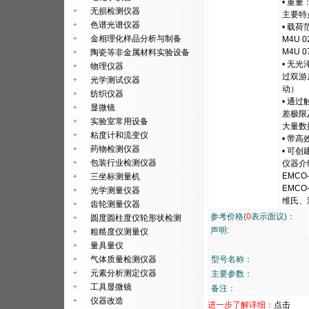
• 重量：
无损检测仪器
主要特
色谱光谱仪器
• 载荷
金相理化样品分析与制备
M4U 02
M4U 07
陶瓷等非金属材料实验设备
• 无
物理仪器
过双游
光学测试仪器
动）
纺织仪器
• 通
显微镜
差极限
实验室常用设备
大量数
粘度计和流变仪
• 带
药物检测仪器
• 可
包装行业检测仪器
仪器介
EMCO
三坐标测量机
EMC
光学测量仪器
维氏、
齿轮测量仪器
参考价格(
0
表示面议)：
圆度圆柱度仪轮形状检测
声明:
粗糙度仪测量仪
量具量仪
气体质量检测仪器
型号名称：
元素分析测定仪器
主要参数：
工具显微镜
备注：
仪器改造
进一步了解详细：
点击