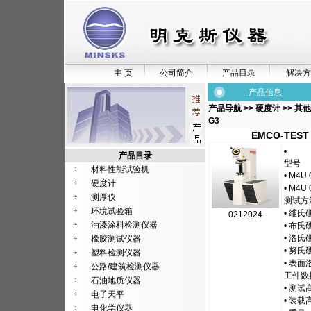
主 页
公司简介
产品目录
解决方
产品信息
产品导航
>>
硬度计
>>
其他
G3
EMCO-TEST
产品目录
型号
材料性能试验机
• M4U 
硬度计
• M4U 
测厚仪
测试方
环境试验箱
• 维氏硬
0212024
油漆涂料检测仪器
• 布氏硬
• 洛氏硬
橡胶测试仪器
• 努氏
塑料检测仪器
• 表
公路/建筑检测仪器
工件数
石油地质仪器
• 测试
电子天平
• 装载
电化学仪器