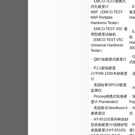
·
EMCO-TEST便携式
内孔硬度计
·
E
N6P（EMCO-TEST
验系
N6P Portable
Har
Hardness Tester）
·
EMCO-TEST V5C 通
·
E
用型硬度试验机
机（
（EMCO-TEST V5C
Ha
Universal Hardness
30
Tester）
·
G
·
QBY涂膜摆式硬度计
式
·
PJ-1胶辊硬度
计/THW-1500木材硬度
·
进
计
·
美国哈希SP510硬度
·
A
监测仪
·
Proceq便携式纸卷硬
·
瑞
度计-Parotester2
Pap
·
美国新乐Seedburo小
·
A
麦硬度仪
仪
·
HT-6510S系列铸造砂
型表面硬度计/湿模砂型
·
F
表面硬度计HT-6510S-
度计