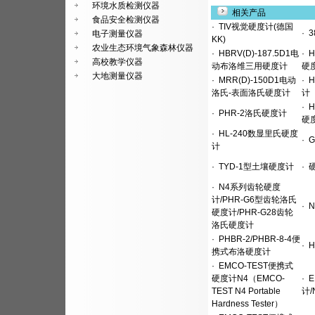
环境水质检测仪器
相关产品
食品安全检测仪器
·
TIV视觉硬度计(德国
·
3
电子测量仪器
KK)
农业生态环境气象森林仪器
·
HBRV(D)-187.5D1电
·
H
高校教学仪器
动布洛维三用硬度计
硬
大地测量仪器
·
MRR(D)-150D1电动
·
H
洛氏-表面洛氏硬度计
计
·
H
·
PHR-2洛氏硬度计
硬
·
HL-240数显里氏硬度
·
G
计
·
TYD-1型土壤硬度计
·
硬
·
N4系列齿轮硬度
计/PHR-G6型齿轮洛氏
·
N
硬度计/PHR-G28齿轮
洛氏硬度计
·
PHBR-2/PHBR-8-4便
·
H
携式布洛硬度计
·
EMCO-TEST便携式
硬度计N4（EMCO-
·
E
TEST N4 Portable
计/
Hardness Tester）