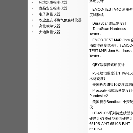
洛硬度计
环境水质检测仪器
食品安全检测仪器
·
EMCO-TEST V4C 通用
电子测量仪器
度试验机
农业生态环境气象森林仪器
·
DuraScan维氏硬度计
高校教学仪器
（DuraScan Hardness
大地测量仪器
Tester）
·
EMCO-TEST M4R-Jom
动端淬硬度试验机（EMCO
TEST M4R-Jom Hardness
Tester）
·
QBY涂膜摆式硬度计
·
PJ-1胶辊硬度计/THW-15
木材硬度计
·
美国哈希SP510硬度监测
·
Proceq便携式纸卷硬度计
Parotester2
·
美国新乐Seedburo小麦
仪
·
HT-6510S系列铸造砂型
硬度计/湿模砂型表面硬度计H
6510S-A/HT-6510S-B/HT-
6510S-C