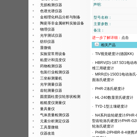
声明:
无损检测仪器
色谱光谱仪器
金相理化样品分析与制备
型号名称：
陶瓷等非金属材料实验设备
主要参数：
物理仪器
备注：
光学测试仪器
进一步了解详细：
点击
纺织仪器
相关产品
显微镜
实验室常用设备
·
TIV视觉硬度计(德国KK)
粘度计和流变仪
·
HBRV(D)-187.5D1电动
药物检测仪器
维三用硬度计
包装行业检测仪器
·
MRR(D)-150D1电动洛氏
三坐标测量机
面洛氏硬度计
光学测量仪器
·
PHR-2洛氏硬度计
齿轮测量仪器
圆度圆柱度仪轮形状检测
·
HL-240数显里氏硬度计
粗糙度仪测量仪
·
TYD-1型土壤硬度计
量具量仪
气体质量检测仪器
·
N4系列齿轮硬度计/PHR-
型齿轮洛氏硬度计/PHR-G2
元素分析测定仪器
轮洛氏硬度计
工具显微镜
·
PHBR-2/PHBR-8-4便携
仪器改造