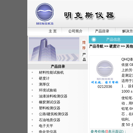
主 页
公司简介
产品目录
解决方
产品信息
产品导航
>>
硬度计
>>
其他
QHQ
依据 G
产品目录
上的另
材料性能试验机
是测定
硬度计
适用于
测厚仪
1 、
0212036
环境试验箱
1000
油漆涂料检测仪器
使铅笔
橡胶测试仪器
动，用
塑料检测仪器
铅笔 6
公路/建筑检测仪器
芯，在
锐利。 
石油地质仪器
度 50
电子天平
参考价格(
0
表示面议)：
电化学仪器