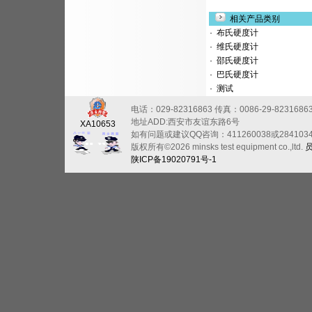
相关产品类别
·
布氏硬度计
·
维氏硬度计
·
邵氏硬度计
·
巴氏硬度计
·
测试
电话：029-82316863
传真：0086-29-8231686
地址ADD:西安市友谊东路6号
XA10653
如有问题或建议QQ咨询：411260038或284103
版权所有©2026 minsks test equipment co.,ltd.
陕ICP备19020791号-1