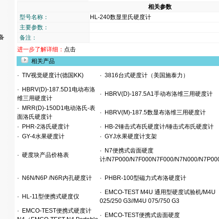
相关参数
型号名称：
HL-240数显里氏硬度计
主要参数：
备
备注：
进一步了解详细：
点击
相关产品
·
TIV视觉硬度计(德国KK)
·
3816台式硬度计（美国施泰力）
·
HBRV(D)-187.5D1电动布洛
·
HBRV(D)-187.5A1手动布洛维三用硬度计
维三用硬度计
·
MRR(D)-150D1电动洛氏-表
·
HBRV(M)-187.5数显布洛维三用硬度计
面洛氏硬度计
·
PHR-2洛氏硬度计
·
HB-2锤击式布氏硬度计/锤击式布氏硬度计
·
GY-4水果硬度计
·
GYJ水果硬度计支架
·
N7便携式齿面硬度
·
硬度块产品价格表
计/N7P000/N7F000N7F000/N7N000/N7P00
·
N6N/N6P /N6R内孔硬度计
·
PHBR-100型磁力式布洛硬度计
·
EMCO-TEST M4U 通用型硬度试验机/M4U
·
HL-11型便携式硬度仪
025/250 G3//M4U 075/750 G3
·
EMCO-TEST便携式硬度计
·
EMCO-TEST便携式齿面硬度