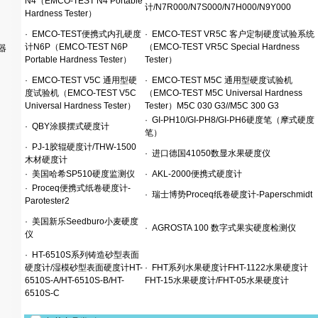
N4（EMCO-TEST N4 Portable
计/N7R000/N7S000/N7H000/N9Y000
Hardness Tester）
·
EMCO-TEST便携式内孔硬度
·
EMCO-TEST VR5C 客户定制硬度试验系统
计N6P（EMCO-TEST N6P
（EMCO-TEST VR5C Special Hardness
器
Portable Hardness Tester）
Tester）
·
EMCO-TEST V5C 通用型硬
·
EMCO-TEST M5C 通用型硬度试验机
度试验机（EMCO-TEST V5C
（EMCO-TEST M5C Universal Hardness
Universal Hardness Tester）
Tester）M5C 030 G3//M5C 300 G3
·
GI-PH10/GI-PH8/GI-PH6硬度笔（摩式硬度
·
QBY涂膜摆式硬度计
笔）
·
PJ-1胶辊硬度计/THW-1500
·
进口德国41050数显水果硬度仪
木材硬度计
·
美国哈希SP510硬度监测仪
·
AKL-2000便携式硬度计
·
Proceq便携式纸卷硬度计-
·
瑞士博势Proceq纸卷硬度计-Paperschmidt
Parotester2
·
美国新乐Seedburo小麦硬度
·
AGROSTA 100 数字式果实硬度检测仪
仪
·
HT-6510S系列铸造砂型表面
硬度计/湿模砂型表面硬度计HT-
·
FHT系列水果硬度计FHT-1122水果硬度计
6510S-A/HT-6510S-B/HT-
FHT-15水果硬度计/FHT-05水果硬度计
6510S-C