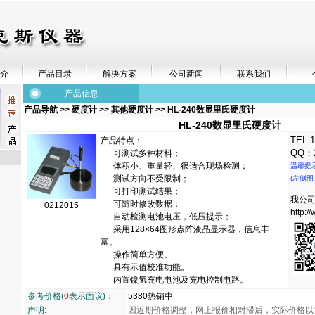
介
产品目录
解决方案
公司新闻
联系我们
产品信息
产品导航
>>
硬度计
>>
其他硬度计
>> HL-240数显里氏硬度计
HL-240数显里氏硬度计
TEL:1
产品特点：
QQ：2
可测试多种材料；
体积小、重量轻、很适合现场检测；
温馨提
测试方向不受限制；
(左侧图
可打印测试结果；
我公
可随时修改数据；
0212015
http:/
自动检测电池电压，低压提示；
采用128×64图形点阵液晶显示器，信息丰
富。
操作简单方便。
具有示值校准功能。
内置镍氢充电电池及充电控制电路。
参考价格(
0
表示面议)：
5380热销中
声明:
因近期价格调整，网上报价相对滞后，实际价格以