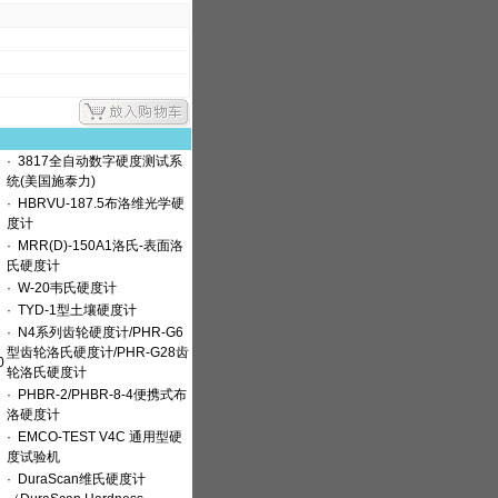
·
3817全自动数字硬度测试系
统(美国施泰力)
·
HBRVU-187.5布洛维光学硬
度计
·
MRR(D)-150A1洛氏-表面洛
氏硬度计
·
W-20韦氏硬度计
·
TYD-1型土壤硬度计
·
N4系列齿轮硬度计/PHR-G6
型齿轮洛氏硬度计/PHR-G28齿
0
轮洛氏硬度计
·
PHBR-2/PHBR-8-4便携式布
洛硬度计
·
EMCO-TEST V4C 通用型硬
度试验机
·
DuraScan维氏硬度计