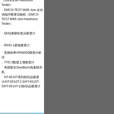
（DuraScan Hardness
Tester）
·
EMCO-TEST M4R-Jom 全自
动端淬硬度试验机（EMCO-
TEST M4R-Jom Hardness
Tester）
·
QHQ漆膜铅笔法硬度计
·
IRHD-1胶辊硬度计
·
美国哈希APA6000硬度分析
仪
·
TYD-2数显土壤硬度计
·
美国新乐Seedburo燕麦脱壳
机
·
HT-6510T系列纺织品硬度
计/HT-6510T-2.5/HT-6510T-
5/HT-6510T-10纺织品硬度计