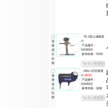
·
TE-3型土壤硬度
计
选
产品编号：
择
0209005
进
参考价格：5500
行
比
较
·
HBa-1巴氏硬度
计
[推荐]
选
产品编号：
择
0209002
进
参考价格：促销
行
比
较