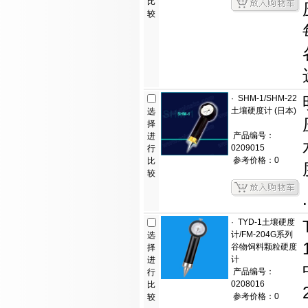
比
较
·
SHM-1/SHM-22
土壤硬度计 (日本)
选
择
产品编号：
进
0209015
行
参考价格：0
比
较
.
·
TYD-1土壤硬度
计/FM-204G系列
选
谷物饲料颗粒硬度
择
计
进
产品编号：
行
0208016
比
参考价格：0
较