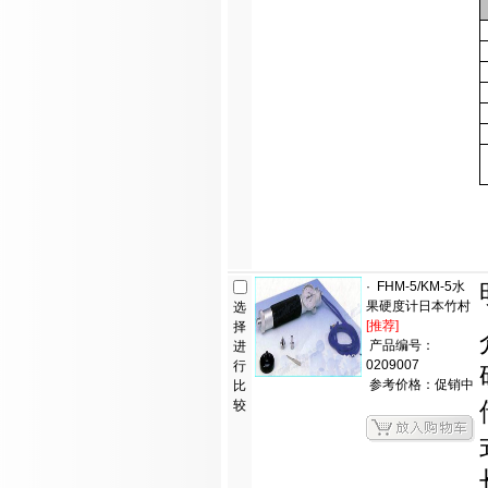
·
FHM-5/KM-5水
果硬度计日本竹村
选
[推荐]
择
产品编号：
进
0209007
行
参考价格：促销中
比
较