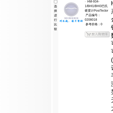
·
HM-934-
1/BHI1/BHI3巴氏
选
硬度计PosiTector
择
产品编号：
进
0208018
行
参考价格：0
比
较