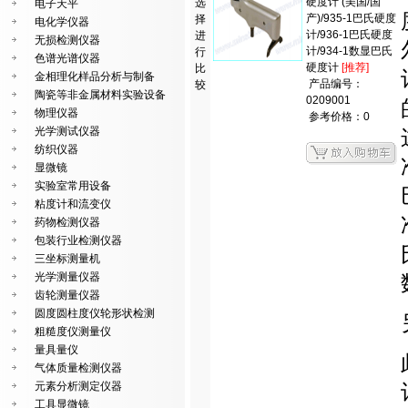
硬度计 (美国/国
选
电子天平
产)/935-1巴氏硬度
择
电化学仪器
计/936-1巴氏硬度
进
无损检测仪器
计/934-1数显巴氏
行
色谱光谱仪器
硬度计
[推荐]
比
金相理化样品分析与制备
产品编号：
较
陶瓷等非金属材料实验设备
0209001
物理仪器
参考价格：0
光学测试仪器
纺织仪器
显微镜
实验室常用设备
粘度计和流变仪
药物检测仪器
包装行业检测仪器
三坐标测量机
光学测量仪器
齿轮测量仪器
圆度圆柱度仪轮形状检测
粗糙度仪测量仪
量具量仪
气体质量检测仪器
元素分析测定仪器
工具显微镜