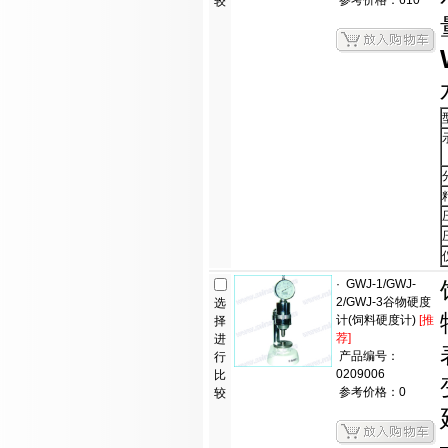
参考价格：610
较
·
GWJ-1/GWJ-
2/GWJ-3谷物硬度
选
计(饲料硬度计)
[推
择
荐]
进
产品编号：
行
0209006
比
参考价格：0
较