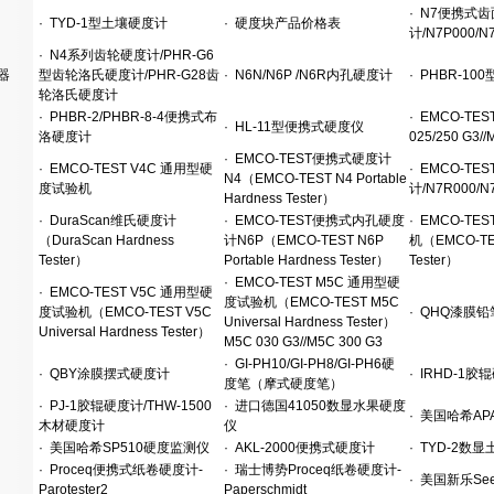
·
N7便携式齿
·
TYD-1型土壤硬度计
·
硬度块产品价格表
计/N7P000/N
·
N4系列齿轮硬度计/PHR-G6
器
型齿轮洛氏硬度计/PHR-G28齿
·
N6N/N6P /N6R内孔硬度计
·
PHBR-10
轮洛氏硬度计
·
PHBR-2/PHBR-8-4便携式布
·
EMCO-TES
·
HL-11型便携式硬度仪
洛硬度计
025/250 G3//
·
EMCO-TEST便携式硬度计
·
EMCO-TEST V4C 通用型硬
·
EMCO-TE
N4（EMCO-TEST N4 Portable
度试验机
计/N7R000/N
Hardness Tester）
·
DuraScan维氏硬度计
·
EMCO-TEST便携式内孔硬度
·
EMCO-TES
（DuraScan Hardness
计N6P（EMCO-TEST N6P
机（EMCO-TES
Tester）
Portable Hardness Tester）
Tester）
·
EMCO-TEST M5C 通用型硬
·
EMCO-TEST V5C 通用型硬
度试验机（EMCO-TEST M5C
度试验机（EMCO-TEST V5C
·
QHQ漆膜铅
Universal Hardness Tester）
Universal Hardness Tester）
M5C 030 G3//M5C 300 G3
·
GI-PH10/GI-PH8/GI-PH6硬
·
QBY涂膜摆式硬度计
·
IRHD-1胶
度笔（摩式硬度笔）
·
PJ-1胶辊硬度计/THW-1500
·
进口德国41050数显水果硬度
·
美国哈希APA
木材硬度计
仪
·
美国哈希SP510硬度监测仪
·
AKL-2000便携式硬度计
·
TYD-2数显
·
Proceq便携式纸卷硬度计-
·
瑞士博势Proceq纸卷硬度计-
·
美国新乐See
Parotester2
Paperschmidt