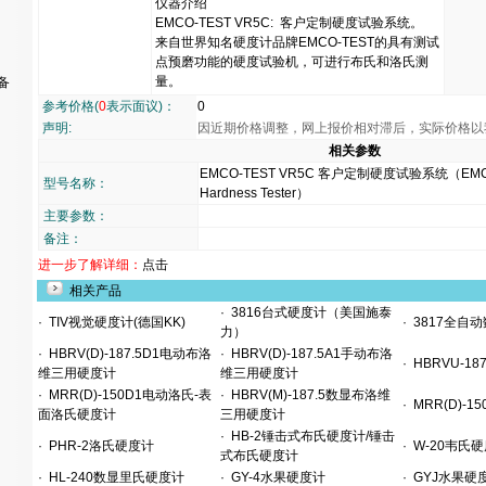
仪器介绍
EMCO-TEST VR5C: 客户定制硬度试验系统。
来自世界知名硬度计品牌EMCO-TEST的具有测试
点预磨功能的硬度试验机，可进行布氏和洛氏测
量。
备
参考价格(
0
表示面议)：
0
声明:
因近期价格调整，网上报价相对滞后，实际价格以
相关参数
EMCO-TEST VR5C 客户定制硬度试验系统（EMCO-T
型号名称：
Hardness Tester）
主要参数：
备注：
进一步了解详细：
点击
相关产品
·
3816台式硬度计（美国施泰
·
TIV视觉硬度计(德国KK)
·
3817全自
力）
·
HBRV(D)-187.5D1电动布洛
·
HBRV(D)-187.5A1手动布洛
·
HBRVU-1
维三用硬度计
维三用硬度计
·
MRR(D)-150D1电动洛氏-表
·
HBRV(M)-187.5数显布洛维
·
MRR(D)-
面洛氏硬度计
三用硬度计
·
HB-2锤击式布氏硬度计/锤击
·
PHR-2洛氏硬度计
·
W-20韦氏
式布氏硬度计
·
HL-240数显里氏硬度计
·
GY-4水果硬度计
·
GYJ水果硬