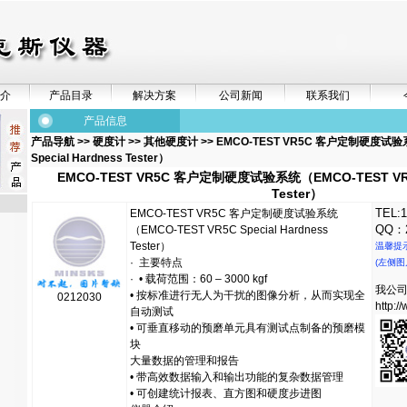
介
产品目录
解决方案
公司新闻
联系我们
产品信息
产品导航
>>
硬度计
>>
其他硬度计
>> EMCO-TEST VR5C 客户定制硬度试验
Special Hardness Tester）
EMCO-TEST VR5C 客户定制硬度试验系统（EMCO-TEST VR5C 
Tester）
TEL:1
EMCO-TEST VR5C 客户定制硬度试验系统
QQ：2
（EMCO-TEST VR5C Special Hardness
Tester）
温馨提
· 主要特点
(左侧图
· • 载荷范围：60 – 3000 kgf
我公
• 按标准进行无人为干扰的图像分析，从而实现全
0212030
http:/
自动测试
• 可垂直移动的预磨单元具有测试点制备的预磨模
块
大量数据的管理和报告
• 带高效数据输入和输出功能的复杂数据管理
• 可创建统计报表、直方图和硬度步进图