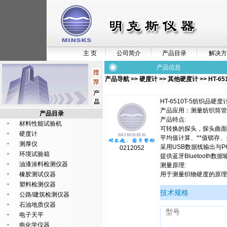
主 页
公司简介
产品目录
解决方
产品信息
产品导航
>>
硬度计
>>
其他硬度计
>> HT-6
HT-6510T-5纺织品硬度
产品应用：测量纺织筒管
产品目录
产品特点:
材料性能试验机
可转换的探头，探头曲面
硬度计
平均值计算、**值锁存
测厚仪
采用USB数据线输出与P
0212052
环境试验箱
提供蓝牙Bluetooth数
油漆涂料检测仪器
测量原理:
橡胶测试仪器
用于测量织物硬度的原理
塑料检测仪器
技术规格
公路/建筑检测仪器
石油地质仪器
型号
电子天平
电化学仪器