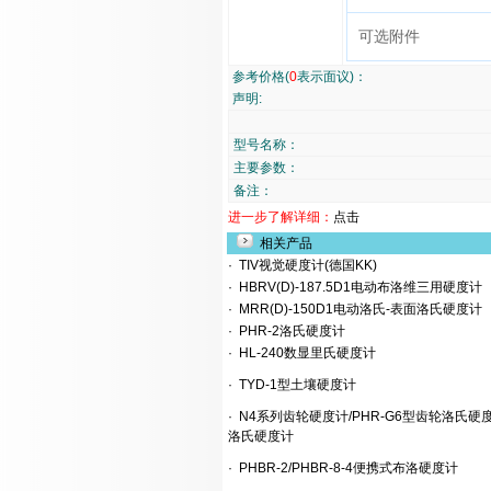
可选附件
参考价格(
0
表示面议)：
声明:
型号名称：
主要参数：
备注：
进一步了解详细：
点击
相关产品
·
TIV视觉硬度计(德国KK)
·
HBRV(D)-187.5D1电动布洛维三用硬度计
·
MRR(D)-150D1电动洛氏-表面洛氏硬度计
·
PHR-2洛氏硬度计
·
HL-240数显里氏硬度计
·
TYD-1型土壤硬度计
·
N4系列齿轮硬度计/PHR-G6型齿轮洛氏硬度计
洛氏硬度计
·
PHBR-2/PHBR-8-4便携式布洛硬度计