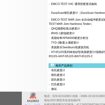
·
EMCO-TEST V4C 通用型硬度试验机
·
DuraScan维氏硬度计（DuraScan Hardness
·
EMCO-TEST M4R-Jom 全自动端淬硬度试
TEST M4R-Jom Hardness Tester）
·
QHQ漆膜铅笔法硬度计
·
IRHD-1胶辊硬度计
·
美国哈希APA6000硬度分析仪
·
TYD-2数显土壤硬度计
·
美国新乐Seedburo燕麦脱壳机
·
HT-6510S系列铸造砂型表面硬度计/湿模砂
6510S-A/HT-6510S-B/HT-6510S-C
相关产品类别
·
布氏硬度计
·
维氏硬度计
·
邵氏硬度计
·
巴氏硬度计
·
测试
电话：029-82316863
传真：0086-29-8231686
地址ADD:西安市友谊东路6号
XA10653
如有问题或建议QQ咨询：411260038或284103