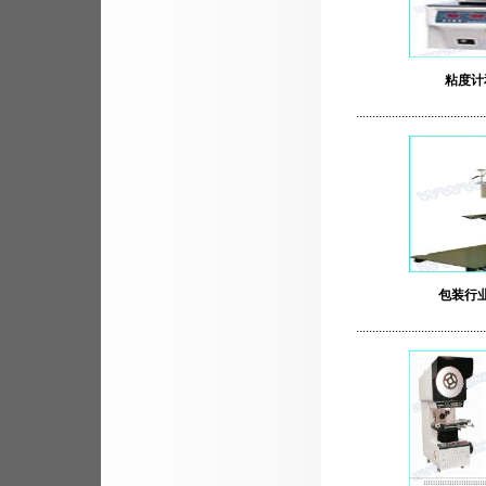
粘度计
........................................
包装行
........................................