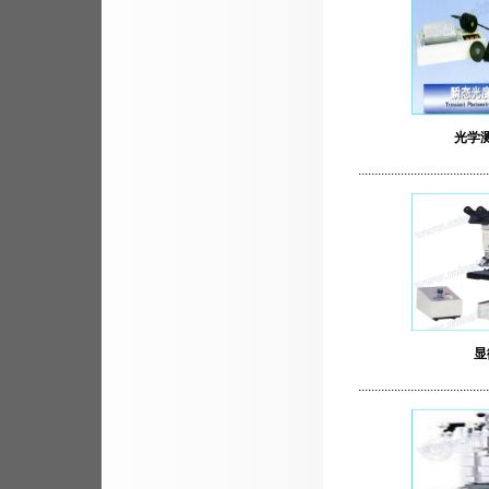
光学
........................................
显
........................................