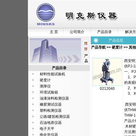
主 页
公司简介
产品目录
解决方
产品信息
产品导航
>>
硬度计
>>
其他
西安明
供PJ
产品目录
一、P
材料性能试验机
1、P
硬度计
的表观
测厚仪
2、对
0212040
环境试验箱
3、对
油漆涂料检测仪器
橡胶测试仪器
西安明
供TH
塑料检测仪器
THW-
公路/建筑检测仪器
产品介
石油地质仪器
木材硬度
电子天平
方法测
电化学仪器