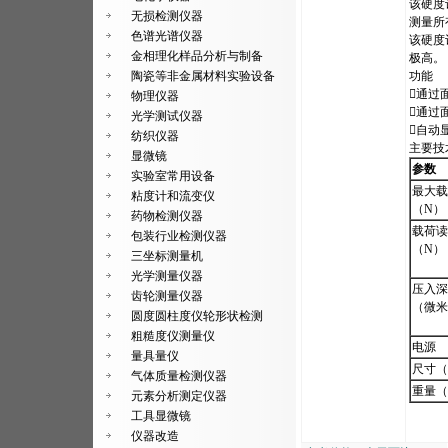
该硬度
无损检测仪器
测量所
色谱光谱仪器
该硬度
金相理化样品分析与制备
极高。
陶瓷等非金属材料实验设备
功能
通过面
物理仪器
通过
光学测试仪器
自动
纺织仪器
主要技
显微镜
参数
实验室常用设备
最大载
粘度计和流变仪
（
N）
药物检测仪器
载荷读
包装行业检测仪器
（
N）
三坐标测量机
光学测量仪器
压入深
齿轮测量仪器
（微米
圆度圆柱度仪轮形状检测
粗糙度仪测量仪
电源
量具量仪
尺寸（
气体质量检测仪器
重量（
元素分析测定仪器
工具显微镜
仪器改造