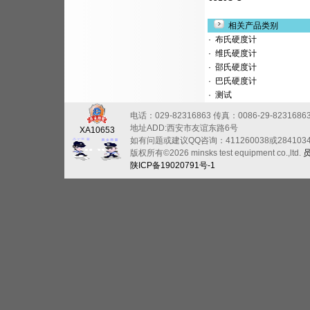
相关产品类别
·
布氏硬度计
·
维氏硬度计
·
邵氏硬度计
·
巴氏硬度计
·
测试
电话：029-82316863
传真：0086-29-8231686
地址ADD:西安市友谊东路6号
XA10653
如有问题或建议QQ咨询：411260038或284103
版权所有©2026 minsks test equipment co.,ltd.
陕ICP备19020791号-1