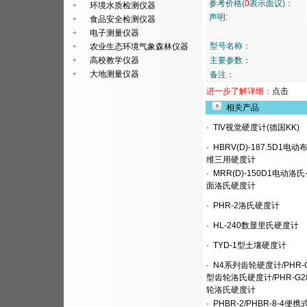
参考价格(
0
表示面议)：
环境水质检测仪器
声明:
食品安全检测仪器
电子测量仪器
型号名称：
农业生态环境气象森林仪器
高校教学仪器
主要参数：
大地测量仪器
备注：
进一步了解详细：
点击
相关产品
·
TIV视觉硬度计(德国KK)
·
HBRV(D)-187.5D1电动
维三用硬度计
·
MRR(D)-150D1电动洛氏
面洛氏硬度计
·
PHR-2洛氏硬度计
·
HL-240数显里氏硬度计
·
TYD-1型土壤硬度计
·
N4系列齿轮硬度计/PHR-
型齿轮洛氏硬度计/PHR-G2
轮洛氏硬度计
·
PHBR-2/PHBR-8-4便携