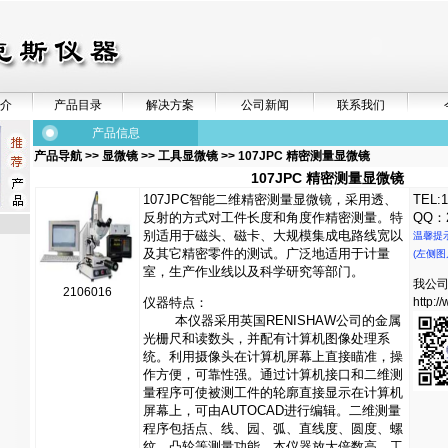
介
产品目录
解决方案
公司新闻
联系我们
产品信息
产品导航
>>
显微镜
>>
工具显微镜
>> 107JPC 精密测量显微镜
107JPC 精密测量显微镜
107JPC智能二维精密测量显微镜，采用透、
TEL:1
反射的方式对工件长度和角度作精密测量。特
QQ：2
别适用于磁头、磁卡、大规模集成电路线宽以
温馨提
及其它精密零件的测试。广泛地适用于计量
(左侧图
室，生产作业线以及科学研究等部门。
我公
2106016
仪器特点：
http:/
本仪器采用英国RENISHAW公司的金属
光栅尺和读数头，并配有计算机图像处理系
统。利用摄像头在计算机屏幕上直接瞄准，操
作方便，可靠性强。通过计算机接口和二维测
量程序可使被测工件的轮廓直接显示在计算机
屏幕上，可由AUTOCAD进行编辑。二维测量
程序包括点、线、园、弧、直线度、圆度、螺
纹、凸轮等测量功能。本仪器放大倍数高，工