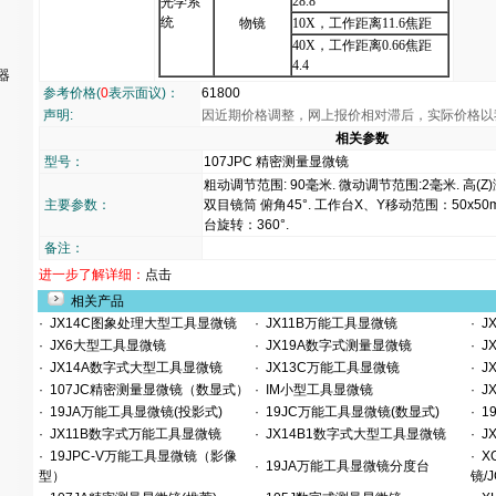
28.8
光学系
统
物镜
10X
，工作距离
11.6
焦距
40X
，工作距离
0.66
焦距
4.4
器
参考价格(
0
表示面议)：
61800
声明:
因近期价格调整，网上报价相对滞后，实际价格以
相关参数
型号：
107JPC 精密测量显微镜
粗动调节范围: 90毫米. 微动调节范围:2毫米. 高(Z
主要参数：
双目镜筒 俯角45°. 工作台X、Y移动范围：50x50
台旋转：360°.
备注：
进一步了解详细：
点击
相关产品
·
JX14C图象处理大型工具显微镜
·
JX11B万能工具显微镜
·
J
·
JX6大型工具显微镜
·
JX19A数字式测量显微镜
·
J
·
JX14A数字式大型工具显微镜
·
JX13C万能工具显微镜
·
J
·
107JC精密测量显微镜（数显式）
·
IM小型工具显微镜
·
JX
·
19JA万能工具显微镜(投影式)
·
19JC万能工具显微镜(数显式)
·
1
·
JX11B数字式万能工具显微镜
·
JX14B1数字式大型工具显微镜
·
J
·
19JPC-V万能工具显微镜（影像
·
XG
·
19JA万能工具显微镜分度台
型）
镜/