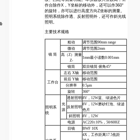
作台除作X，Y坐标的移动外，还可以作360°
的旋转，亦可以进行高度方向Z坐标的测量。
照明系统除作透、反射照明外，还可作斜光线
照明。
备
主要技术规格
粗动
调节范围
90mm range
微动
调节范围
2mm
镜
筒
高（
Z
）测量
1mm
最小读数
0.001mm
Z-
镜筒
双目镜筒
俯角
45°
左右
X
轴
移动范围
前后
Y
轴
移动范围
工作台
分辨率
0.5μm
旋转
360°
透射照明
8V
，
12W
蓝、绿滤色片
光
8V
，
12W
磨砂灯泡、绿滤
反射照明
照明系
源
色片
统
斜照明
8V
，
12W
电源
AC220±10%
，
50/60HZ
目镜
BWF 10X
4X
，工作距离
17.5
焦距