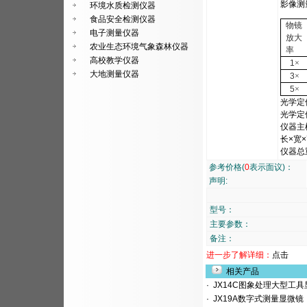
影像测
环境水质检测仪器
食品安全检测仪器
物镜
电子测量仪器
放大
农业生态环境气象森林仪器
率
高校教学仪器
1
×
大地测量仪器
3
×
5
×
光学定
光学定
仪器主
长×宽×
仪器总重
参考价格(
0
表示面议)：
声明:
型号：
主要参数：
备注：
进一步了解详细：
点击
相关产品
·
JX14C图象处理大型工具
·
JX19A数字式测量显微镜