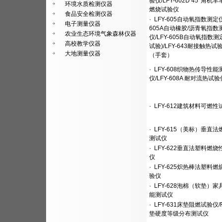
验仪/LFY-602D 45°角机
环境水质检测仪器
燃烧试验仪
食品安全检测仪器
·
LFY-605自动氧指数测定仪/
电子测量仪器
605A自动橡胶/沥青氧指数
农业生态环境气象森林仪器
仪/LFY-605B自动氧指数
高校教学仪器
试验)/LFY-643耐接触热试
大地测量仪器
（手套）
·
LFY-608织物热传导性能
仪/LFY-608A 耐对流热试验
·
LFY-612建筑材料可燃性
·
LFY-615（美标）垂直
测试仪
·
LFY-622垂直法塑料燃
仪
·
LFY-625炽热棒法塑料
验仪
·
LFY-628泡棉（软垫）
能测试仪
·
LFY-631床垫阻燃试验仪/
垫硬度等级分布测试仪