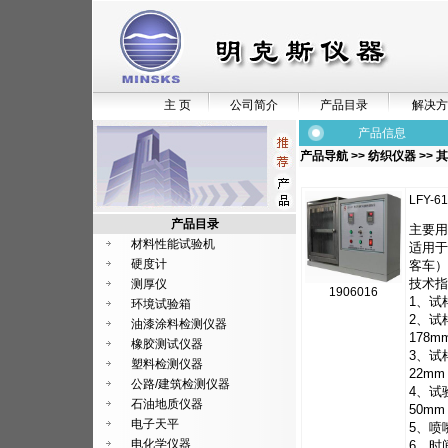
主 页
公司简介
产品目录
解决方
产品信息
产品导航
>>
纺织仪器
>>
其
LFY-
产品目录
主要用
材料性能试验机
适用于
硬度计
客车）
技术指
测厚仪
1906016
1、试
环境试验箱
2、试
油漆涂料检测仪器
178m
橡胶测试仪器
3、试
塑料检测仪器
22m
公路/建筑检测仪器
4、试
石油地质仪器
50m
电子天平
5、喷
电化学仪器
6、时