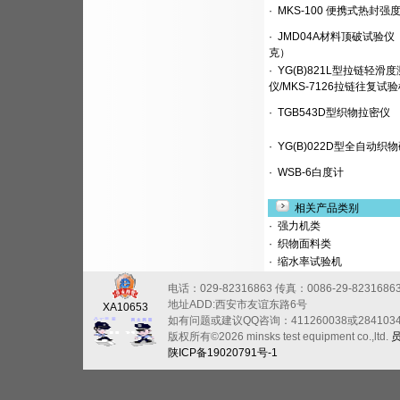
·
MKS-100 便携式热封强
·
JMD04A材料顶破试验仪
克）
·
YG(B)821L型拉链轻滑
仪/MKS-7126拉链往复试
·
TGB543D型织物拉密仪
·
YG(B)022D型全自动织
·
WSB-6白度计
相关产品类别
·
强力机类
·
织物面料类
·
缩水率试验机
电话：029-82316863
传真：0086-29-8231686
地址ADD:西安市友谊东路6号
XA10653
如有问题或建议QQ咨询：411260038或284103
版权所有©2026 minsks test equipment co.,ltd.
陕ICP备19020791号-1