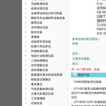
0.1s；
无损检测仪器
适用标
色谱光谱仪器
GB 
金相理化样品分析与制备
GB/
陶瓷等非金属材料实验设备
烧特
物理仪器
TL10
光学测试仪器
FMVSS
纺织仪器
ISO 3
显微镜
参考价格(
0
表示面议)：
实验室常用设备
声明:
粘度计和流变仪
药物检测仪器
型号：
包装行业检测仪器
主要技术参数：
三坐标测量机
备注：
光学测量仪器
进一步了解详细：
点击
齿轮测量仪器
圆度圆柱度仪轮形状检测
相关产品
粗糙度仪测量仪
·
YG982B型标准光源箱
量具量仪
·
LFY-601垂直法阻燃性能
气体质量检测仪器
仪/LFY-644航空内饰材料
元素分析测定仪器
试仪
工具显微镜
·
LFY-602C大45°法缝线
仪器改造