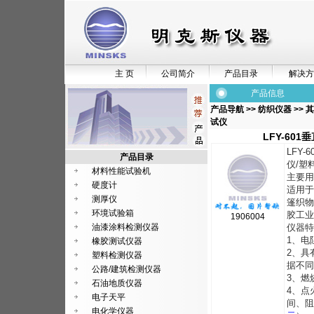
主 页
公司简介
产品目录
解决方
产品信息
产品导航
>>
纺织仪器
>>
其
试仪
LFY-60
LFY
产品目录
仪/塑
材料性能试验机
主要用
硬度计
适用于
测厚仪
篷织物
环境试验箱
胶工业
1906004
油漆涂料检测仪器
仪器特
1、电
橡胶测试仪器
2、具
塑料检测仪器
据不同
公路/建筑检测仪器
3、燃
石油地质仪器
4、点
电子天平
间、阻
电化学仪器