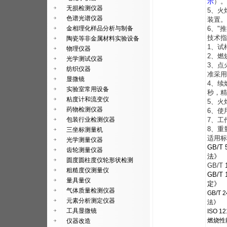
示
）。
无损检测仪器
5、火
色谱光谱仪器
装置。
金相理化样品分析与制备
6、"
技术指
陶瓷等非金属材料实验设备
1、试
物理仪器
2、燃
光学测试仪器
3、点
纺织仪器
准采用
显微镜
4、续
实验室常用设备
秒，精
粘度计和流变仪
5、火
药物检测仪器
6、使
包装行业检测仪器
7、工
8、重
三坐标测量机
适用标
光学测量仪器
GB/T
齿轮测量仪器
法》
圆度圆柱度仪轮形状检测
GB/T
粗糙度仪测量仪
GB/T
量具量仪
定》
气体质量检测仪器
GB/T
元素分析测定仪器
法》
工具显微镜
ISO 
燃烧性
仪器改造