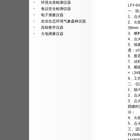
环境水质检测仪器
LFY
食品安全检测仪器
一、技
电子测量仪器
1、点火
农业生态环境气象森林仪器
2、火
高校教学仪器
38mm
3、燃
大地测量仪器
4、点
5、续
度：±0
6、垂
7、试样
8、燃
×（34
9、工作
二、仪
1、脉
2、点
3、点
阴燃时
示；
4、火
5、点
三、适用
FLAMM