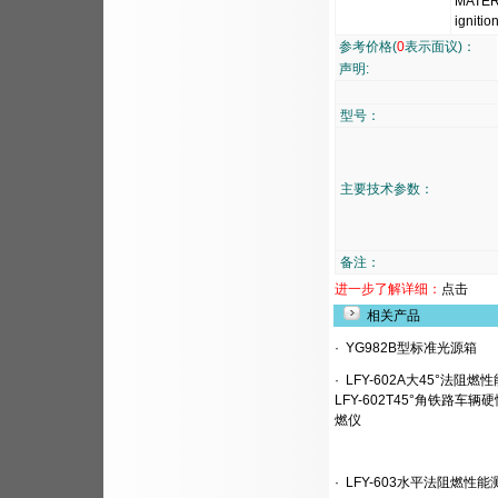
MATERI
igniti
参考价格(
0
表示面议)：
声明:
型号：
主要技术参数：
备注：
进一步了解详细：
点击
相关产品
·
YG982B型标准光源箱
·
LFY-602A大45°法阻燃
LFY-602T45°角铁路车辆
燃仪
·
LFY-603水平法阻燃性能