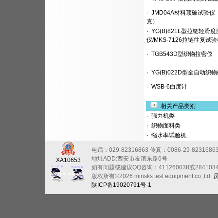
·
JMD04A材料顶破试验仪
克）
·
YG(B)821L型拉链轻滑
仪/MKS-7126拉链往复试
·
TGB543D型织物拉密仪
·
YG(B)022D型全自动织
·
WSB-6白度计
相关产品类别
·
强力机类
·
织物面料类
·
缩水率试验机
电话：029-82316863
传真：0086-29-8231686
地址ADD:西安市友谊东路6号
XA10653
如有问题或建议QQ咨询：411260038或284103
版权所有©2026 minsks test equipment co.,ltd.
陕ICP备19020791号-1