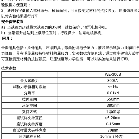
验数据方便直观；
2、通过数字健输入试样编号、横截面积，可直接测定材料的抗拉强度、屈服强度等
以对实验结果进行打印
安全保护装置
a）当试验力超过最大试验力的3%时，过载保护，油泵电机停机。
b） 当活塞升起达到上极限位置时，行程保护，油泵电机停机。
附具：
全套附具包括：拉伸附具，压缩附具，弯曲附具电子测力，液晶显示试验力-时间曲
力峰值、具有明显屈服特征材料的屈服力，实验数据方便直观；通过数字健输入试样
可直接测定材料的抗拉强度、屈服强度等力学性能；可以对实验结果进行打印。
技术参数：
WE-300B
最大试验力
300kN
试验力示值相对误差
≤±1%
分辨率
0.01kN
拉伸空间
550mm
压缩空间
380mm
夹持方式
手动加紧
圆试样夹持直径
φ6-26mm
扁试样夹持厚度
0-15mm
扁试样最大夹持宽度
70mm
剪切试样直径
10mm（另选）