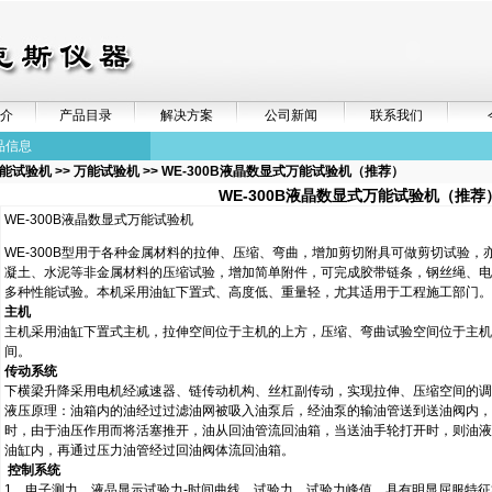
介
产品目录
解决方案
公司新闻
联系我们
品信息
能试验机
>>
万能试验机
>> WE-300B液晶数显式万能试验机（推荐）
WE-300B液晶数显式万能试验机（推荐
WE-300B液晶数显式万能试验机
WE-300B型用于各种金属材料的拉伸、压缩、弯曲，增加剪切附具可做剪切试验，
凝土、水泥等非金属材料的压缩试验，增加简单附件，可完成胶带链条，钢丝绳、电
多种性能试验。本机采用油缸下置式、高度低、重量轻，尤其适用于工程施工部门。
主机
主机采用油缸下置式主机，拉伸空间位于主机的上方，压缩、弯曲试验空间位于主机
间。
传动系统
下横梁升降采用电机经减速器、链传动机构、丝杠副传动，实现拉伸、压缩空间的调
液压原理：油箱内的油经过过滤油网被吸入油泵后，经油泵的输油管送到送油阀内，
时，由于油压作用而将活塞推开，油从回油管流回油箱，当送油手轮打开时，则油液
油缸内，再通过压力油管经过回油阀体流回油箱。
控制系统
1、电子测力，液晶显示试验力-时间曲线、试验力、试验力峰值、具有明显屈服特