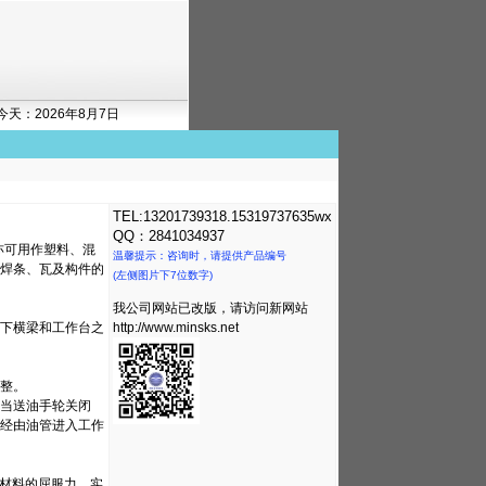
今天：2026年8月7日
）
TEL:13201739318.15319737635wx
QQ：2841034937
亦可用作塑料、混
温馨提示：咨询时，请提供产品编号
焊条、瓦及构件的
(左侧图片下7位数字)
我公司网站已改版，请访问新网站
下横梁和工作台之
http://www.minsks.net
整。
当送油手轮关闭
经由油管进入工作
征材料的屈服力，实