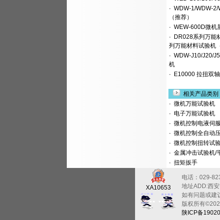
·
WDW-1/WDW-
（推荐）
·
WEW-600D微
·
DR028系列万能材料
列万能材料试验机（1
·
WDW-J10/J20/J
机
·
E10000 拉扭
相关产品类别
·
微机万能试验机
·
电子万能试验机
·
微机控制电液伺
·
微机控制全自动
·
微机控制扭转试
·
金属冲击试验机/
·
扭矩扳手
电话：029-823
地址ADD:西
XA10653
如有问题或建议Q
版权所有©2026 mi
陕ICP备19020