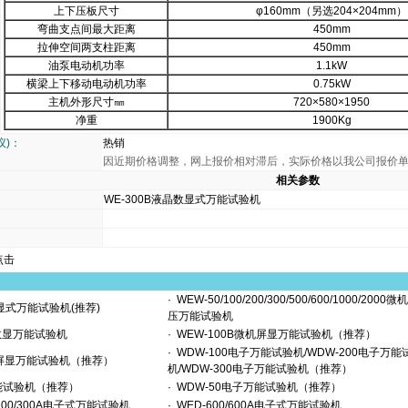
上下压板尺寸
φ160mm（另选204×204mm）
弯曲支点间最大距离
450mm
拉伸空间两支柱距离
450mm
油泵电动机功率
1.1kW
横梁上下移动电动机功率
0.75kW
主机外形尺寸㎜
720×580×1950
净重
1900Kg
议)：
热销
因近期价格调整，网上报价相对滞后，实际价格以我公司报价
相关参数
WE-300B液晶数显式万能试验机
点击
·
WEW-50/100/200/300/500/600/1000/2000微
显式万能试验机(推荐)
压万能试验机
晶数显万能试验机
·
WEW-100B微机屏显万能试验机（推荐）
·
WDW-100电子万能试验机/WDW-200电子万能
机屏显万能试验机（推荐）
机/WDW-300电子万能试验机（推荐）
能试验机（推荐）
·
WDW-50电子万能试验机（推荐）
A/300/300A电子式万能试验机
·
WED-600/600A电子式万能试验机