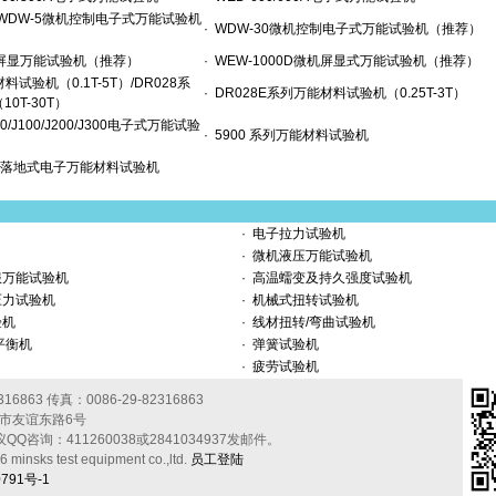
2/WDW-5微机控制电子式万能试验机
·
WDW-30微机控制电子式万能试验机（推荐）
机屏显万能试验机（推荐）
·
WEW-1000D微机屏显式万能试验机（推荐）
试验机（0.1T-5T）/DR028系
·
DR028E系列万能材料试验机（0.25T-3T）
0T-30T）
50/J100/J200/J300电子式万能试验
·
5900 系列万能材料试验机
双轴落地式电子万能材料试验机
·
电子拉力试验机
·
微机液压万能试验机
服万能试验机
·
高温蠕变及持久强度试验机
压力试验机
·
机械式扭转试验机
验机
·
线材扭转/弯曲试验机
平衡机
·
弹簧试验机
·
疲劳试验机
16863
传真：0086-29-82316863
安市友谊东路6号
Q咨询：411260038或2841034937发邮件。
nsks test equipment co.,ltd.
员工登陆
791号-1