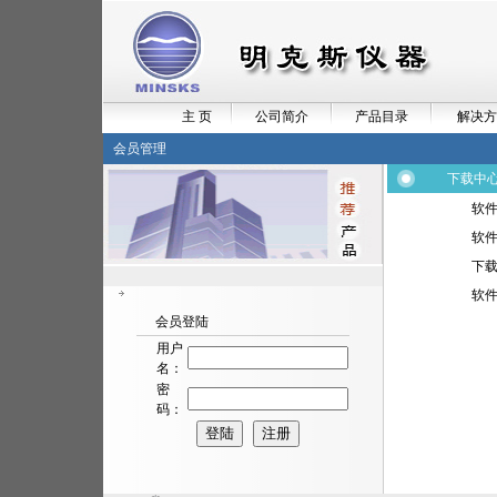
主 页
公司简介
产品目录
解决方
会员管理
下载中
软
软
下
软
会员登陆
用户
名：
密
码：