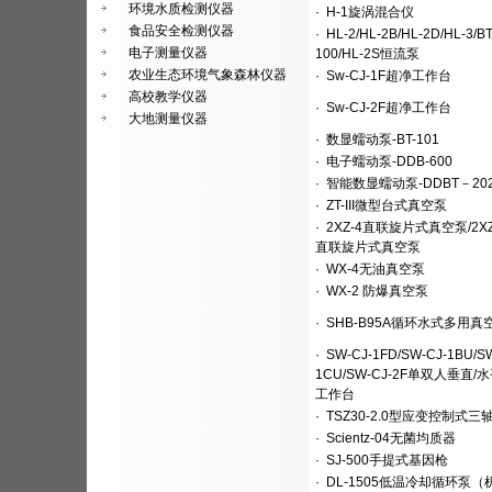
环境水质检测仪器
·
H-1旋涡混合仪
食品安全检测仪器
·
HL-2/HL-2B/HL-2D/HL-3/BT
电子测量仪器
100/HL-2S恒流泵
农业生态环境气象森林仪器
·
Sw-CJ-1F超净工作台
高校教学仪器
·
Sw-CJ-2F超净工作台
大地测量仪器
·
数显蠕动泵-BT-101
·
电子蠕动泵-DDB-600
·
智能数显蠕动泵-DDBT－20
·
ZT-III微型台式真空泵
·
2XZ-4直联旋片式真空泵/2XZ
直联旋片式真空泵
·
WX-4无油真空泵
·
WX-2 防爆真空泵
·
SHB-B95A循环水式多用真
·
SW-CJ-1FD/SW-CJ-1BU/SW
1CU/SW-CJ-2F单双人垂直/
工作台
·
TSZ30-2.0型应变控制式三
·
Scientz-04无菌均质器
·
SJ-500手提式基因枪
·
DL-1505低温冷却循环泵（