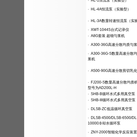
·
HL-1恒流泵（实验型）
·
HL-4A恒流泵（实验型）
·
HL-3A数显转速恒流泵（实
·
XWT-1044S台式记录仪
·
A8G套装 超细匀浆机
·
A300-36G高速分散均质匀
·
A300-36G-S数显高速分散
浆机
·
A500-90G高速分散剪切乳
·
FJ200-S数显高速分散均质
型号为AD200L-H
·
SHB-B循环水式多用真空泵
·
SHB-III循环水式多用真空泵
·
DLSB-ZC低温循环真空泵
·
DLSB-4500/DLSB-6500/DL
10000冷却水循环泵
·
ZNY-2000智能化学反应装置