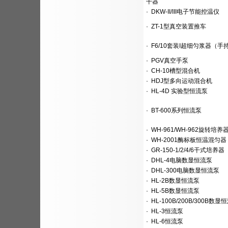
干器
·
DKW-II/III电子节能控温仪
·
ZT-1型真空装置推车
·
F6/10套装I超细匀浆器（手
·
PGV真空手泵
·
CH-10槽型混合机
·
HDJ型多向运动混合机
·
HL-4D 实验型恒流泵
·
BT-600系列恒流泵
·
WH-961/WH-962旋转培养
·
WH-2001酶标板恒温混匀器
·
GR-150-1/2/4/6干式培养器
·
DHL-4电脑数显恒流泵
·
DHL-300电脑数显恒流泵
·
HL-2B数显恒流泵
·
HL-5B数显恒流泵
·
HL-100B/200B/300B数显
·
HL-3恒流泵
·
HL-6恒流泵