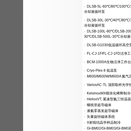
·
DLSB-5L-60℃/80℃/100℃
冷却液循环泵
·
DLSB-30L-30℃/40℃/80℃
冷却液循环泵
·
DLSB-100L-80℃/DLSB-200
30℃/DLSB-500L-30℃冷
·
DLSB-G1030低温循环高空
·
FL-CJ-1F/FL-CJ-1FD洁净
·
BCM-1000A生物洁净工作台
·
Cryo-Plex 8 低温泵
·
M600/M600W/M600A 氦
·
VarioxAC-TL 顶部取样光
·
KelvinoxMX模块化稀释制
·
HelioxVT, 紧凑型氦三恒温器
·
螺线管超导磁体
·
液氦零蒸发超导磁体
·
矢量旋转磁体系统
·
X射线结晶学样品制冷
·
GI-BM02/GI-BM03/GI-BM