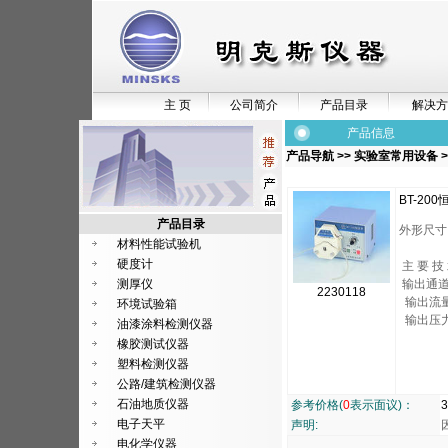
主 页
公司简介
产品目录
解决方
产品信息
产品导航
>>
实验室常用设备
>
BT-2
产品目录
外形尺寸（
材料性能试验机
硬度计
主 要 技
测厚仪
输出通
2230118
输出流量：
环境试验箱
输出压力：
油漆涂料检测仪器
橡胶测试仪器
塑料检测仪器
公路/建筑检测仪器
石油地质仪器
参考价格(
0
表示面议)：
3
电子天平
声明:
电化学仪器