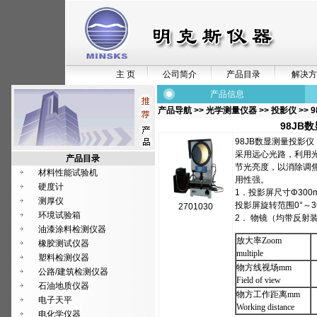
主 页
公司简介
产品目录
解决方
产品信息
产品导航
>>
光学测量仪器
>>
投影仪
>>
98JB
98JB数显测量投影仪
采用远心光路，利用
产品目录
节光亮度，以消除调
材料性能试验机
用性强。
硬度计
1．投影屏尺寸Φ300
测厚仪
投影屏旋转范围0°～3
2701030
环境试验箱
2． 物镜（均带反射
油漆涂料检测仪器
放大率
Zoom
橡胶测试仪器
multiple
塑料检测仪器
物方线视场
mm
公路/建筑检测仪器
Field of view
石油地质仪器
物方工作距离
mm
电子天平
Working distance
电化学仪器