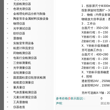
无损检测仪器
1．投影屏尺寸Φ300
色谱光谱仪器
投影屏旋转范围0°～3
金相理化样品分析与制备
2． 物镜（均带反射
陶瓷等非金属材料实验设备
物镜放大倍率误差：透射
物理仪器
3． 工作台
台面尺寸：350×230
光学测试仪器
X坐标行程：0～150
纺织仪器
Y坐标行程：0～100
显微镜
Z坐标行程：0～110
实验室常用设备
X、Y坐标示值准确度
粘度计和流变仪
另可选购工作台：
药物检测仪器
台面尺寸：400×280
包装行业检测仪器
X坐标行程：0～200
三坐标测量机
Y坐标行程：0～150
光学测量仪器
Z坐标行程：0～110
X、Y坐标示值准确度（
齿轮测量仪器
4．照明
圆度圆柱度仪轮形状检测
透射照明24V，250
粗糙度仪测量仪
反射照明24V，150
量具量仪
气体质量检测仪器
另外可选购X-Y轴：20
元素分析测定仪器
参考价格(
0
表示面议)：
0
工具显微镜
声明:
因近期
仪器改造