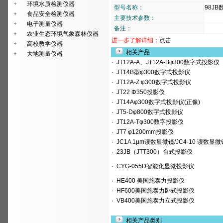
环境水质检测仪器
型号名称：
98J
食品安全检测仪器
主要技术参数：
电子测量仪器
备注：
农业生态环境气象森林仪器
进一步了解详细：
点击
高校教学仪器
相关产品
大地测量仪器
·
JT12A-A、JT12A-Bφ300数字式投影仪
·
JT14B型φ300数字式投影仪
·
JT12A-Z φ300数字式投影仪
·
JT22 Φ350投影仪
·
JT14Aφ300数字式投影仪(正像)
·
JT5-Dφ800数字式投影仪
·
JT12A-Tφ300数字投影仪
·
JT7 φ1200mm投影仪
·
JC1A 1μm读数显微镜/JC4-10 读数显微
·
23JB（JTT300）台式投影仪
·
CYG-055D智能化显微投影仪
·
HE400 美国施泰力投影仪
·
HF600美国施泰力卧式投影仪
·
VB400美国施泰力立式投影仪
相关产品类别