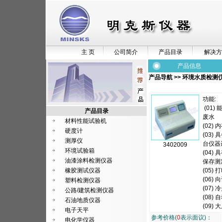
主 页
公司简介
产品目录
解决方
产品信息
产品导航
>>
环境水质检测
功能:
(01
产品目录
废水
材料性能试验机
(02
硬度计
(03
测厚仪
台仪器
3402009
环境试验箱
(04
油漆涂料检测仪器
保存测
橡胶测试仪器
(05
(06
塑料检测仪器
(07
公路/建筑检测仪器
(08)
石油地质仪器
(09
电子天平
参考价格(
0
表示面议)：
电化学仪器