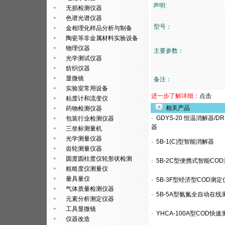
声明:
无损检测仪器
色谱光谱仪器
型号：
金相理化样品分析与制备
陶瓷等非金属材料实验设备
物理仪器
主要参数：
光学测试仪器
纺织仪器
显微镜
备注：
实验室常用设备
进一步了解详细：
点击
粘度计和流变仪
相关产品
药物检测仪器
·
GDYS-20 恒温消解器/DR
包装行业检测仪器
器
三坐标测量机
光学测量仪器
·
5B-1(C)型智能消解器
齿轮测量仪器
圆度圆柱度仪轮形状检测
·
5B-2C型便携式智能CO
粗糙度仪测量仪
量具量仪
·
5B-3F型经济型COD测定
气体质量检测仪器
·
5B-5A型氨氮全自动在线
元素分析测定仪器
工具显微镜
·
YHCA-100A型COD快
仪器改造