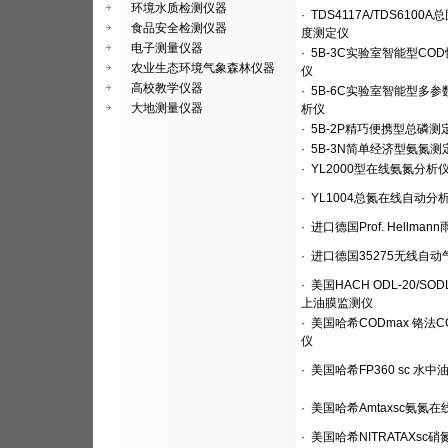
环境水质检测仪器
·
TDS4117A/TDS6100
食品安全检测仪器
度测定仪
电子测量仪器
·
5B-3C实验室智能型CO
农业生态环境气象森林仪器
仪
高校教学仪器
·
5B-6C实验室智能型多参
大地测量仪器
析仪
·
5B-2P精巧便携型总磷测
·
5B-3N简单经济型氨氮测
·
YL2000型在线氨氮分析
·
YL1004总氮在线自动分
·
进口德国Prof. Hellman
·
进口德国35275无线自动
·
美国HACH ODL-20/SODL
上油膜监测仪
·
美国哈希CODmax 铬法C
仪
·
美国哈希FP360 sc 水中
·
美国哈希Amtaxsc氨氮
·
美国哈希NITRATAXsc