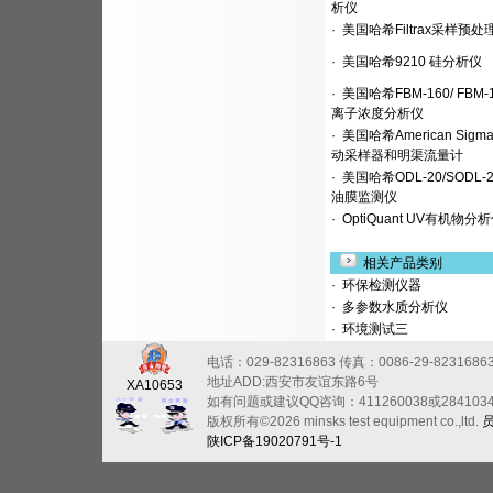
析仪
·
美国哈希Filtrax采样预处
·
美国哈希9210 硅分析仪
·
美国哈希FBM-160/ FBM-1
离子浓度分析仪
·
美国哈希American Sigm
动采样器和明渠流量计
·
美国哈希ODL-20/SODL-
油膜监测仪
·
OptiQuant UV有机物分
相关产品类别
·
环保检测仪器
·
多参数水质分析仪
·
环境测试三
电话：029-82316863
传真：0086-29-8231686
地址ADD:西安市友谊东路6号
XA10653
如有问题或建议QQ咨询：411260038或284103
版权所有©2026 minsks test equipment co.,ltd.
陕ICP备19020791号-1