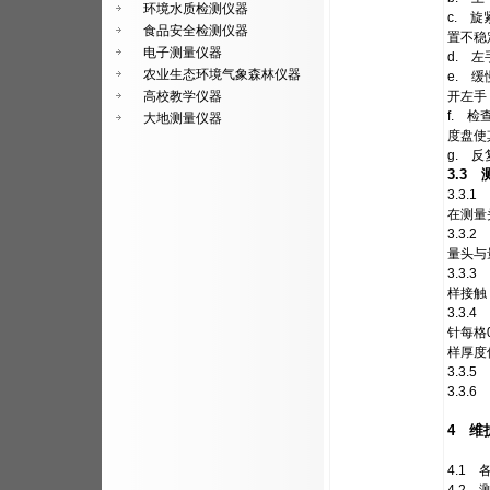
环境水质检测仪器
c. 
食品安全检测仪器
置不稳
电子测量仪器
d. 
农业生态环境气象森林仪器
e. 
高校教学仪器
开左手
f. 
大地测量仪器
度盘使
g. 
3.3 
3.3
在测量
3.3
量头与
3.3
样接触
3.3
针每格
样厚度
3.3
3.3
4 维
4.1