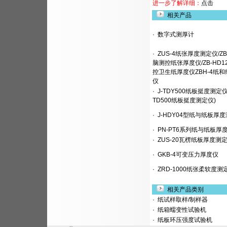
进一步了解详细：
点击
相关产品
·
数字式测厚计
·
ZUS-4纸张厚度测定仪/ZB
脑测控纸张厚度仪/ZB-HD1
控卫生纸厚度仪ZBH-4纸
仪
·
J-TDY500纸板挺度测定仪(
TD500纸板挺度测定仪)
·
J-HDY04型纸与纸板厚
·
PN-PT6系列纸与纸板厚
·
ZUS-20瓦楞纸板厚度测
·
GKB-4可变压力厚度仪
·
ZRD-1000纸张柔软度测
相关产品类别
·
纸试样取样/制样器
·
纸箱蠕变性试验机
·
纸板环压强度试验机