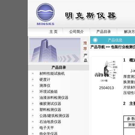
主 页
公司简介
产品目录
解决方
产品信息
产品导航
>>
包装行业检测
1 概
产品目录
J-K
材料性能试验机
厚度测
硬度计
换测量
测厚仪
片状材
2504013
环境试验箱
压缩性
油漆涂料检测仪器
2 主
橡胶测试仪器
塑料检测仪器
公路/建筑检测仪器
参 数
石油地质仪器
测
电子天平
电化学仪器