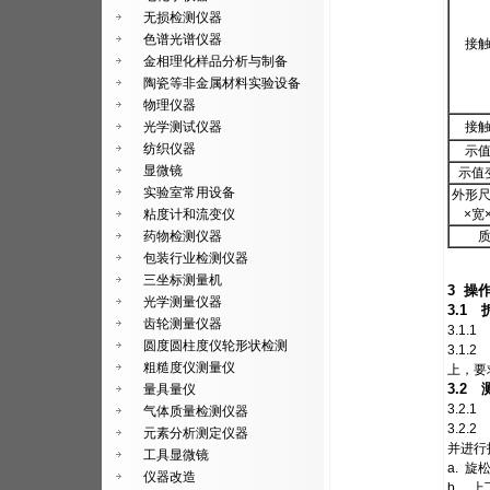
无损检测仪器
色谱光谱仪器
接
金相理化样品分析与制备
陶瓷等非金属材料实验设备
物理仪器
光学测试仪器
接
纺织仪器
示
显微镜
示值
实验室常用设备
外形
粘度计和流变仪
×宽
药物检测仪器
包装行业检测仪器
三坐标测量机
3 操
光学测量仪器
3.1
齿轮测量仪器
3.1
圆度圆柱度仪轮形状检测
3.1
粗糙度仪测量仪
上，要
3.2
量具量仪
3.2.
气体质量检测仪器
3.2
元素分析测定仪器
并进行
工具显微镜
a. 
仪器改造
b. 