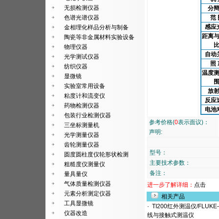
无损检测仪器
分
色谱光谱仪器
范 
感应
金相理化样品分析与制备
距离
陶瓷等非金属材料实验设备
物理仪器
自动
光学测试仪器
照 
纺织仪器
温度
显微镜
实验室常用设备
放
粘度计和流变仪
反应
药物检测仪器
电池
包装行业检测仪器
参考价格(
0
表示面议)：
三坐标测量机
声明:
光学测量仪器
齿轮测量仪器
型号：
圆度圆柱度仪轮形状检测
主要技术参数：
粗糙度仪测量仪
备注：
量具量仪
气体质量检测仪器
进一步了解详细：
点击
元素分析测定仪器
相关产品
工具显微镜
·
TI200红外测温仪/FLUKE
仪器改造
线与接触式测温仪