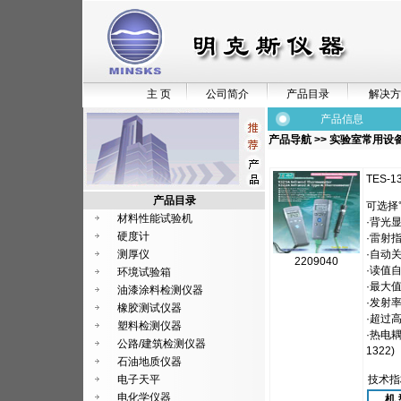
主 页
公司简介
产品目录
解决方
产品信息
产品导航
>>
实验室常用设
TES-
产品目录
可选择
材料性能试验机
·背光
硬度计
·雷射
测厚仪
·自动
2209040
·读值
环境试验箱
·最大值
油漆涂料检测仪器
·发射率可
橡胶测试仪器
·超过高
塑料检测仪器
·热电耦K
公路/建筑检测仪器
1322)
石油地质仪器
电子天平
技术指
电化学仪器
机 