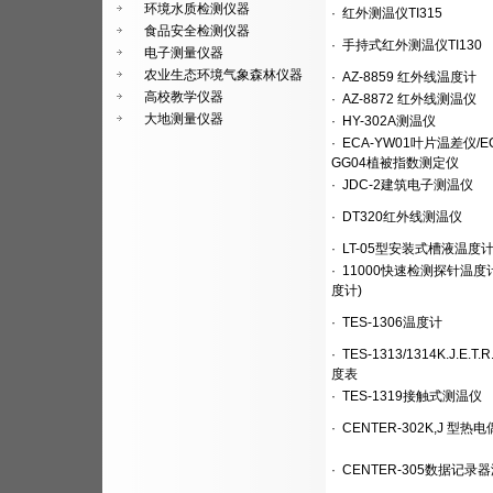
环境水质检测仪器
·
红外测温仪TI315
食品安全检测仪器
·
手持式红外测温仪TI130
电子测量仪器
农业生态环境气象森林仪器
·
AZ-8859 红外线温度计
高校教学仪器
·
AZ-8872 红外线测温仪
大地测量仪器
·
HY-302A测温仪
·
ECA-YW01叶片温差仪/EC
GG04植被指数测定仪
·
JDC-2建筑电子测温仪
·
DT320红外线测温仪
·
LT-05型安装式槽液温度
·
11000快速检测探针温度
度计)
·
TES-1306温度计
·
TES-1313/1314K.J.E.T.R
度表
·
TES-1319接触式测温仪
·
CENTER-302K,J 型热
·
CENTER-305数据记录