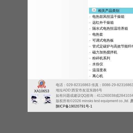
相关产品类别
·
电热鼓风恒温干燥箱
·
远红外干燥箱
·
隔水式电热恒温培养箱
·
电热套
·
可调式电热板
·
管式定碳炉与高效节能纤
·
磁力加热搅拌机
·
粉碎机系列
·
水份仪
·
温湿度表
·
离心机
电话：029-82316863
传真：0086-29-8231686
地址ADD:西安市友谊东路6号
XA10653
如有问题或建议QQ咨询：411260038或284103
版权所有©2026 minsks test equipment co.,ltd.
陕ICP备19020791号-1