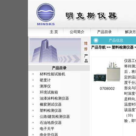
主 页
公司简介
产品目录
解决方
产品信息
产品导航
>>
塑料检测仪器
仪器工
将待测
产品目录
后，将
材料性能试验机
定的温
硬度计
度千分
测厚仪
形尖与
0708002
环境试验箱
时深度
油漆涂料检测仪器
是样向
橡胶测试仪器
温度时
该温度
塑料检测仪器
（10
公路/建筑检测仪器
验，即
石油地质仪器
电子天平
电化学仪器