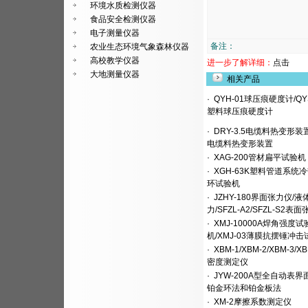
环境水质检测仪器
食品安全检测仪器
电子测量仪器
备注：
农业生态环境气象森林仪器
高校教学仪器
进一步了解详细：
点击
大地测量仪器
相关产品
·
QYH-01球压痕硬度计/QY
塑料球压痕硬度计
·
DRY-3.5电缆料热变形装置
电缆料热变形装置
·
XAG-200管材扁平试验机
·
XGH-63K塑料管道系统
环试验机
·
JZHY-180界面张力仪/
力/SFZL-A2/SFZL-S2表
·
XMJ-10000A焊角强度试
机/XMJ-03薄膜抗摆锤冲
·
XBM-1/XBM-2/XBM-3/X
密度测定仪
·
JYW-200A型全自动表界
铂金环法和铂金板法
·
XM-2摩擦系数测定仪