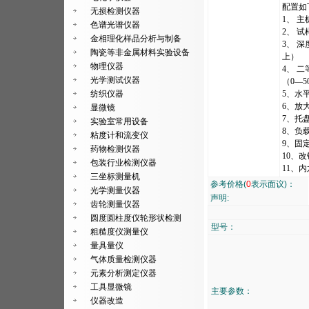
配置如
无损检测仪器
1、
色谱光谱仪器
2、
金相理化样品分析与制备
3、
陶瓷等非金属材料实验设备
上）
物理仪器
4、
光学测试仪器
（0—5
纺织仪器
5、
6、
显微镜
7
实验室常用设备
8、
粘度计和流变仪
9、
药物检测仪器
10
包装行业检测仪器
11
三坐标测量机
参考价格(
0
表示面议)：
光学测量仪器
声明:
齿轮测量仪器
圆度圆柱度仪轮形状检测
型号：
粗糙度仪测量仪
量具量仪
气体质量检测仪器
元素分析测定仪器
工具显微镜
主要参数：
仪器改造