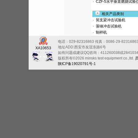
·
CZF-5水平垂直燃烧试验
相关产品类别
·
简支梁冲击试验机
·
落锤冲击试验机
·
制样机
电话：029-82316863
传真：0086-29-8231686
地址ADD:西安市友谊东路6号
XA10653
如有问题或建议QQ咨询：411260038或284103
版权所有©2026 minsks test equipment co.,ltd.
陕ICP备19020791号-1